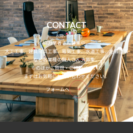
CONTACT
お問い合わせ
協力業者さん募集中。
大工工事、建具家具工事、電気工事、水道工事、左官工事
など各業種の職人さん大募集。
そのほかご質問・ご相談について
まずはお気軽にお問い合わせください。
フォームへ
→