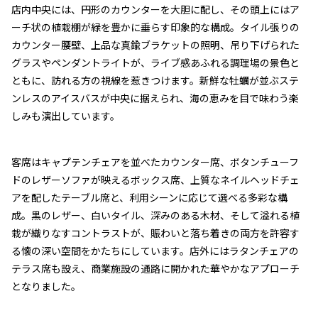
店内中央には、円形のカウンターを大胆に配し、その頭上にはア
ーチ状の植栽棚が緑を豊かに垂らす印象的な構成。タイル張りの
カウンター腰壁、上品な真鍮ブラケットの照明、吊り下げられた
グラスやペンダントライトが、ライブ感あふれる調理場の景色と
ともに、訪れる方の視線を惹きつけます。新鮮な牡蠣が並ぶステ
ンレスのアイスバスが中央に据えられ、海の恵みを目で味わう楽
しみも演出しています。
客席はキャプテンチェアを並べたカウンター席、ボタンチューフ
ドのレザーソファが映えるボックス席、上質なネイルヘッドチェ
アを配したテーブル席と、利用シーンに応じて選べる多彩な構
成。黒のレザー、白いタイル、深みのある木材、そして溢れる植
栽が織りなすコントラストが、賑わいと落ち着きの両方を許容す
る懐の深い空間をかたちにしています。店外にはラタンチェアの
テラス席も設え、商業施設の通路に開かれた華やかなアプローチ
となりました。